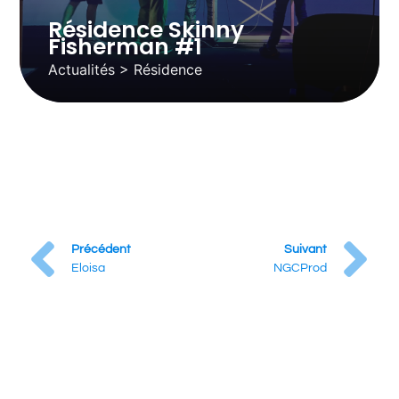
Résidence Skinny
Fisherman #1
Actualités > Résidence
Précédent
Suivant
Eloisa
NGCProd