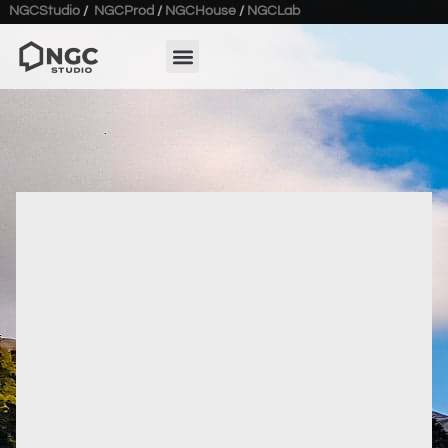
NGCStudio
/
NGCProd
/
NGCHouse
/
NGCLab