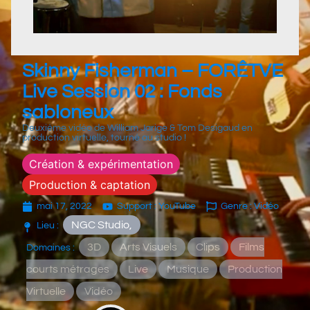
Skinny Fisherman – FORÊTVE
Live Session 02 : Fonds
sabloneux
Deuxième vidéo de William Jarige & Tom Desigaud en
production virtuelle, tourné au studio !
Création & expérimentation
Production & captation
mai 17, 2022
Support : YouTube
Genre : Vidéo
NGC Studio,
Lieu :
3D
Arts Visuels
Clips
Films
Domaines :
courts métrages
Live
Musique
Production
Virtuelle
Vidéo