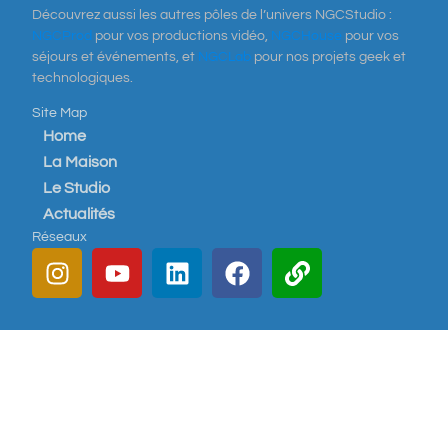
Découvrez aussi les autres pôles de l’univers NGCStudio :
NGCProd
pour vos productions vidéo,
NGCHouse
pour vos
séjours et événements, et
NGCLab
pour nos projets geek et
technologiques.
Site Map
Home
La Maison
Le Studio
Actualités
Réseaux