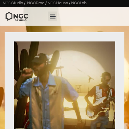
NGCStudio
/
NGCProd
/
NGCHouse
/
NGCLab