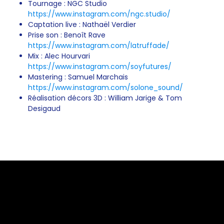
Tournage : NGC Studio
https://www.instagram.com/ngc.studio/
Captation live : Nathaël Verdier
Prise son : Benoît Rave
https://www.instagram.com/latruffade/
Mix : Alec Hourvari
https://www.instagram.com/soyfutures/
Mastering : Samuel Marchais
https://www.instagram.com/solone_sound/
Réalisation décors 3D : William Jarige & Tom
Desigaud