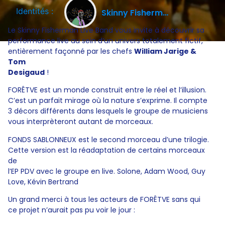
Identités :
Skinny Fisherman
Le Skinny Fisherman Live Band vous invite à découvrir sa
performance live au sein d’un univers totalement fictif,
entièrement façonné par les chefs
William Jarige &
Tom
Desigaud
!
FORÊTVE est un monde construit entre le réel et l’illusion.
C’est un parfait mirage où la nature s’exprime. Il compte
3 décors différents dans lesquels le groupe de musiciens
vous interprèteront autant de morceaux.
FONDS SABLONNEUX est le second morceau d’une trilogie.
Cette version est la réadaptation de certains morceaux
de
l’EP PDV avec le groupe en live. Solone, Adam Wood, Guy
Love, Kévin Bertrand
Un grand merci à tous les acteurs de FORÊTVE sans qui
ce projet n’aurait pas pu voir le jour :