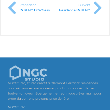
Précédent
Suivant
Mr.RENO B&W Session – In the universe
Résidence Mr.RENO
NGCStudio, studio créatif à Clermont-Ferrand : résidences
pour séminaires, webinaires et productions vidéo. Un lieu
tout-en-un avec hébergement et technique clé en main pour
créer du contenu pro sans prise de tête.
NGCStudio