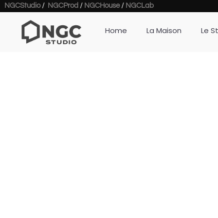
NGCStudio
/
NGCProd
/
NGCHouse
/
NGCLab
Home
La Maison
Le S