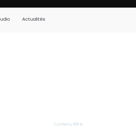
tudio
Actualités
Archives
Contenu filtré
domaine : musique