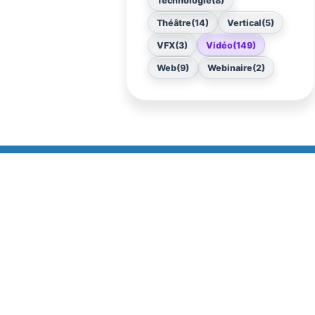
Technologie
(8)
Théâtre
(14)
Vertical
(5)
VFX
(3)
Vidéo
(149)
Web
(9)
Webinaire
(2)
 Map
Réseaux
e
aison
tudio
lités