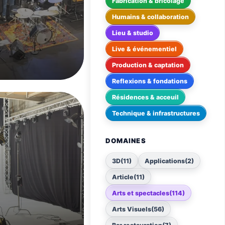
Fabrication & bricolage
Humains & collaboration
Lieu & studio
Live & événementiel
Production & captation
Reflexions & fondations
Résidences & acceuil
Technique & infrastructures
DOMAINES
3D
(11)
Applications
(2)
Article
(11)
Arts et spectacles
(114)
Arts Visuels
(56)