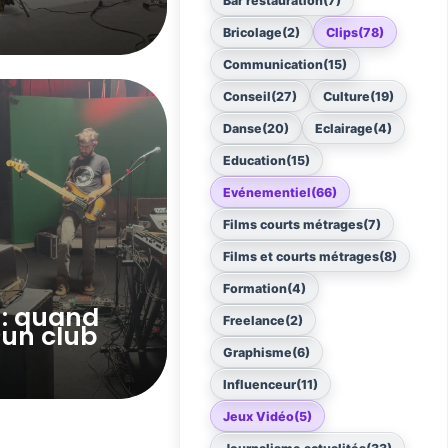
Bar restauration
(7)
Bricolage
(2)
Clips
(78)
Communication
(15)
Conseil
(27)
Culture
(19)
Danse
(20)
Eclairage
(4)
Education
(15)
Evénementiel
(66)
Films courts métrages
(7)
Films et courts métrages
(8)
Formation
(4)
 : quand
Freelance
(2)
 un club
Graphisme
(6)
Influenceur
(11)
Jeux Vidéo
(5)