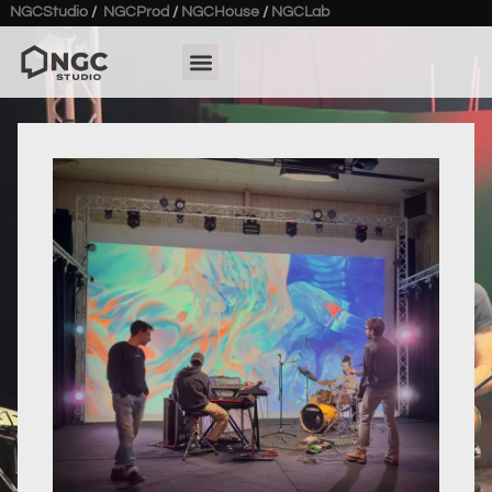
NGCStudio
/
NGCProd
/
NGCHouse
/
NGCLab