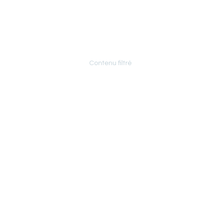
Archives
Contenu filtré
arc : house