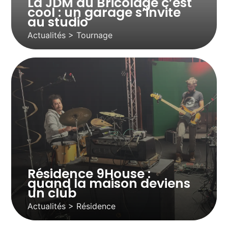
La JDM du Bricolage c’est
cool : un garage s’invite
au studio
Actualités > Tournage
Résidence 9House :
quand la maison deviens
un club
Actualités > Résidence