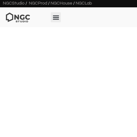
NGCStudio
/
NGCProd
/
NGCHouse
/
NGCLab