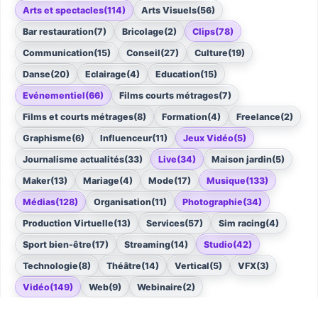
Arts et spectacles
(114)
Arts Visuels
(56)
Bar restauration
(7)
Bricolage
(2)
Clips
(78)
Communication
(15)
Conseil
(27)
Culture
(19)
Danse
(20)
Eclairage
(4)
Education
(15)
Evénementiel
(66)
Films courts métrages
(7)
Films et courts métrages
(8)
Formation
(4)
Freelance
(2)
Graphisme
(6)
Influenceur
(11)
Jeux Vidéo
(5)
Journalisme actualités
(33)
Live
(34)
Maison jardin
(5)
Maker
(13)
Mariage
(4)
Mode
(17)
Musique
(133)
Médias
(128)
Organisation
(11)
Photographie
(34)
Production Virtuelle
(13)
Services
(57)
Sim racing
(4)
Sport bien-être
(17)
Streaming
(14)
Studio
(42)
Technologie
(8)
Théâtre
(14)
Vertical
(5)
VFX
(3)
Vidéo
(149)
Web
(9)
Webinaire
(2)