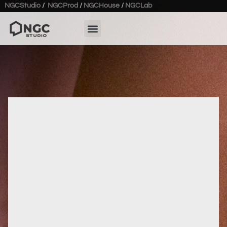
NGCStudio
/
NGCProd
/
NGCHouse
/
NGCLab