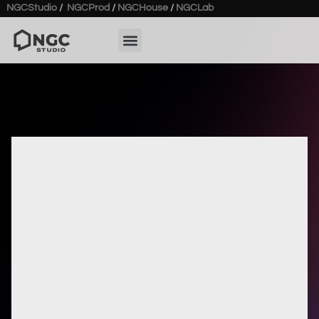
NGCStudio
/
NGCProd
/
NGCHouse
/
NGCLab