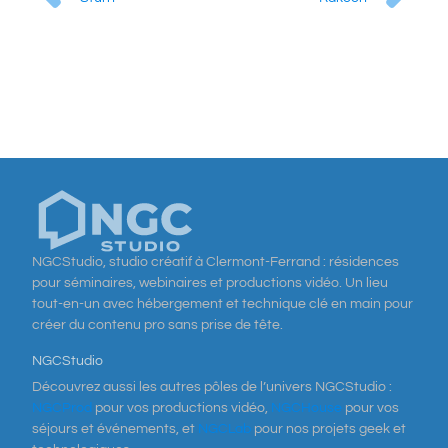
NGCStudio, studio créatif à Clermont-Ferrand : résidences
pour séminaires, webinaires et productions vidéo. Un lieu
tout-en-un avec hébergement et technique clé en main pour
créer du contenu pro sans prise de tête.
NGCStudio
Découvrez aussi les autres pôles de l’univers NGCStudio :
NGCProd
pour vos productions vidéo,
NGCHouse
pour vos
séjours et événements, et
NGCLab
pour nos projets geek et