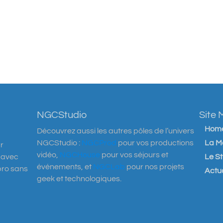
NGCStudio
Site
Hom
Découvrez aussi les autres pôles de l’univers
NGCStudio :
NGCProd
pour vos productions
La M
r
vidéo,
NGCHouse
pour vos séjours et
n avec
Le S
événements, et
NGCLab
pour nos projets
pro sans
Actua
geek et technologiques.