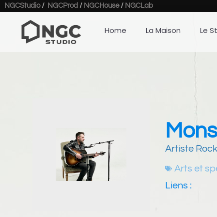
NGCStudio
/
NGCProd
/
NGCHouse
/
NGCLab
Home
La Maison
Le S
Mons
Artiste Roc
Arts et s
Liens :