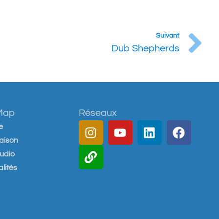
Suivant
Dub Shepherds
 Map
Réseaux
e
aison
tudio
lités