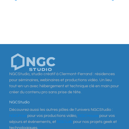
NGCStudio, studio créatif à Clermont-Ferrand : résidences
pour séminaires, webinaires et productions vidéo. Un lieu
tout-en-un avec hébergement et technique clé en main pour
créer du contenu pro sans prise de tête.
NGCStudio
Découvrez aussi les autres pôles de l’univers NGCStudio :
NGCProd
pour vos productions vidéo,
NGCHouse
pour vos
séjours et événements, et
NGCLab
pour nos projets geek et
technologiques.