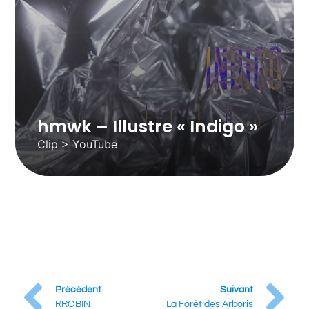
hmwk – Illustre « Indigo »
Clip > YouTube
Précédent
Suivant
RROBIN
La Forêt des Arboris