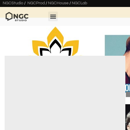
NGCStudio
/
NGCProd
/
NGCHouse
/
NGCLab