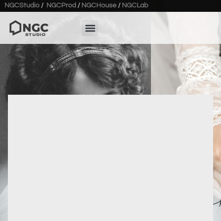
NGCStudio
/
NGCProd
/
NGCHouse
/
NGCLab