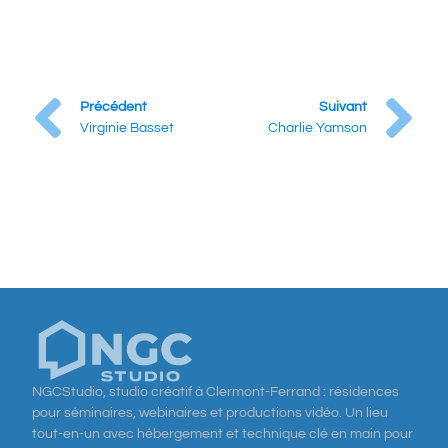
Précédent
Suivant
Virginie Basset
Charlie Yamson
NGCStudio, studio créatif à Clermont-Ferrand : résidences
pour séminaires, webinaires et productions vidéo. Un lieu
tout-en-un avec hébergement et technique clé en main pour