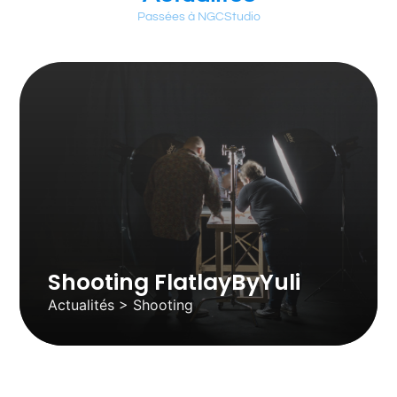
Passées à NGCStudio
Shooting FlatlayByYuli
Actualités > Shooting