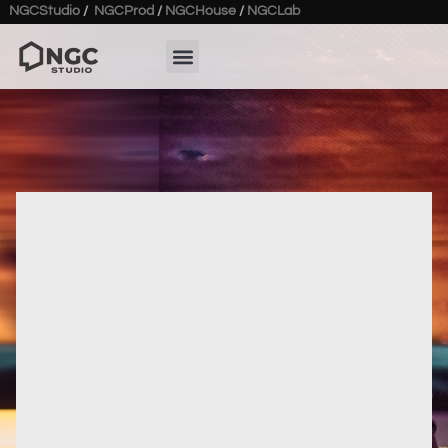
NGCStudio
/
NGCProd
/
NGCHouse
/
NGCLab