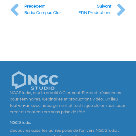
Précédent
Suivant
Radio Campus Clermont-Ferrand
EDN Productions
NGCStudio, studio créatif à Clermont-Ferrand : résidences
pour séminaires, webinaires et productions vidéo. Un lieu
tout-en-un avec hébergement et technique clé en main pour
créer du contenu pro sans prise de tête.
NGCStudio
Découvrez aussi les autres pôles de l’univers NGCStudio :