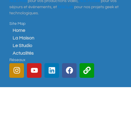
NGCProd
pour vos productions vidéo,
NGCHouse
pour vos
séjours et événements, et
NGCLab
pour nos projets geek et
technologiques.
Site Map
Home
La Maison
Le Studio
Actualités
Réseaux