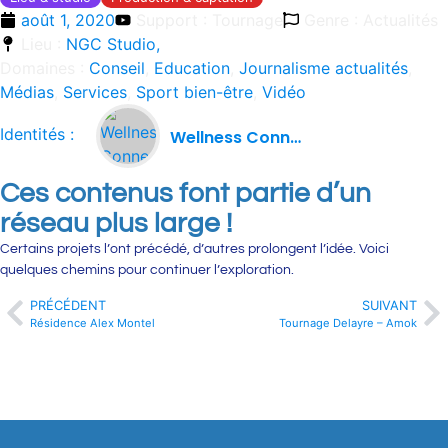
août 1, 2020
Support : Tournage
Genre : Actualités
Lieu :
NGC Studio,
Domaines :
Conseil
,
Education
,
Journalisme actualités
,
Médias
,
Services
,
Sport bien-être
,
Vidéo
Identités :
Wellness Connect
Ces contenus font partie d’un
réseau plus large !
Certains projets l’ont précédé, d’autres prolongent l’idée. Voici
quelques chemins pour continuer l’exploration.
PRÉCÉDENT
SUIVANT
Résidence Alex Montel
Tournage Delayre – Amok