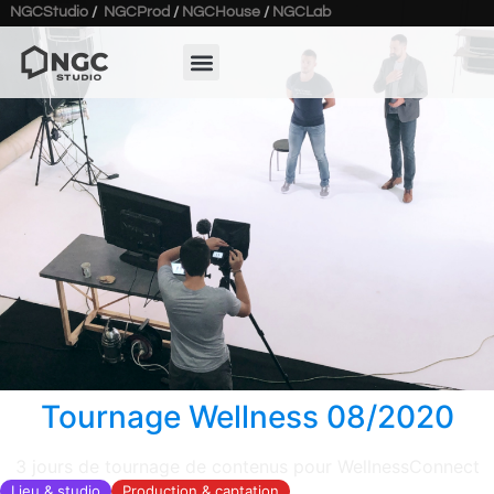
NGCStudio
/
NGCProd
/
NGCHouse
/
NGCLab
Tournage Wellness 08/2020
3 jours de tournage de contenus pour WellnessConnect
Lieu & studio
Production & captation