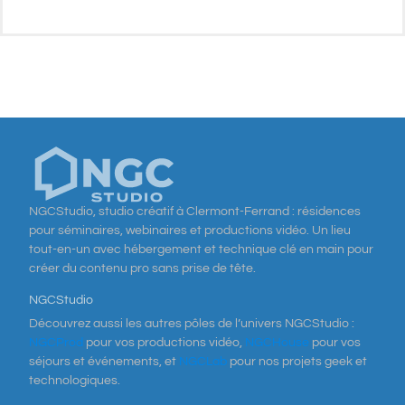
NGCStudio, studio créatif à Clermont-Ferrand : résidences
pour séminaires, webinaires et productions vidéo. Un lieu
tout-en-un avec hébergement et technique clé en main pour
créer du contenu pro sans prise de tête.
NGCStudio
Découvrez aussi les autres pôles de l’univers NGCStudio :
NGCProd
pour vos productions vidéo,
NGCHouse
pour vos
séjours et événements, et
NGCLab
pour nos projets geek et
technologiques.