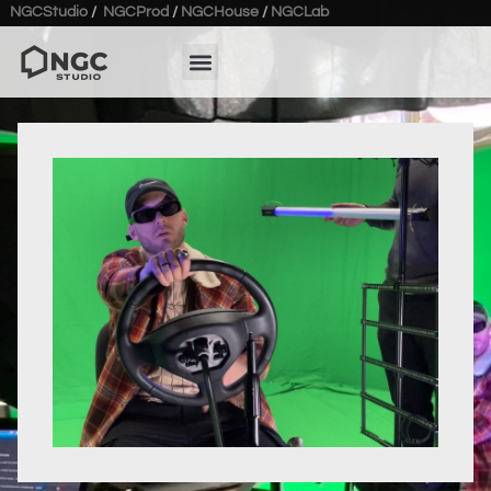
NGCStudio
/
NGCProd
/
NGCHouse
/
NGCLab