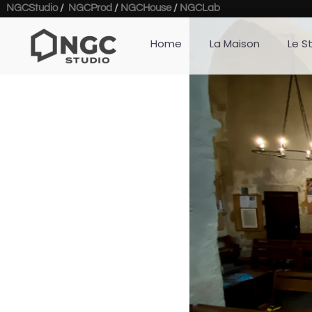
NGCStudio
/
NGCProd
/
NGCHouse
/
NGCLab
Home
La Maison
Le S