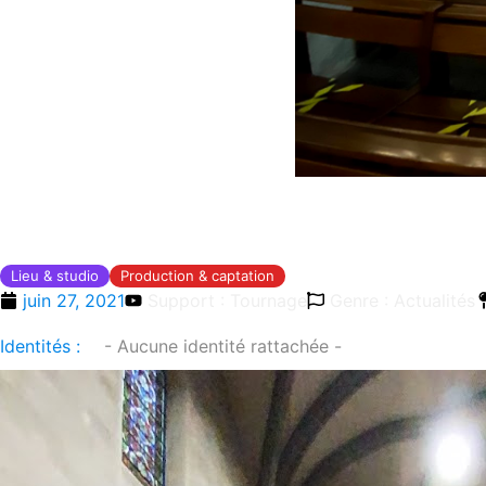
Lieu & studio
Production & captation
juin 27, 2021
Support : Tournage
Genre : Actualités
Identités :
- Aucune identité rattachée -