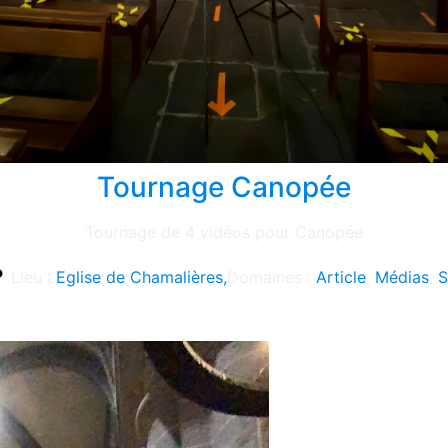
Tournage Canopée
Tournage de 4 vidéos pour Canopée
Lieu :
Eglise de Chamalières,
Domaines :
Article
,
Médias
,
S