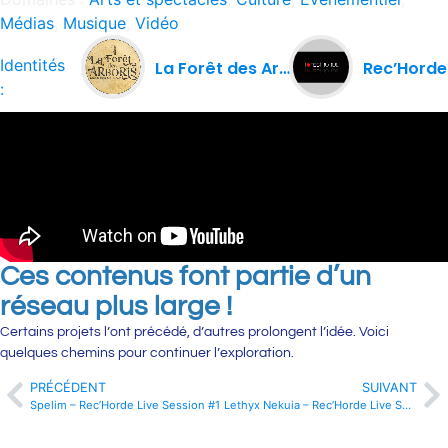
Médias
,
Musique
,
Vidéo
Identités
La Forêt des Arboris
Rec’Horde
:
Ces contenus font partie d’un
réseau plus large !
Certains projets l’ont précédé, d’autres prolongent l’idée. Voici
quelques chemins pour continuer l’exploration.
PRÉCÉDENT
SUIVANT
Spelim – Rec’Horde Live Session #1
Lethyx Nekuia – Rec’Horde Live Session #1