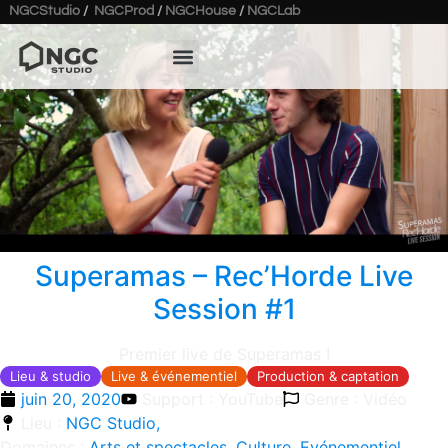
NGCStudio
/
NGCProd
/
NGCHouse
/
NGCLab
Superamas – Rec’Horde Live
Session #1
Premier live de Superamas !
Lieu & studio
Live & événementiel
Production & captation
juin 20, 2020
Support : YouTube
Genre : Vidéo
Lieu :
NGC Studio,
Domaines :
Arts et spectacles
,
Culture
,
Evénementiel
,