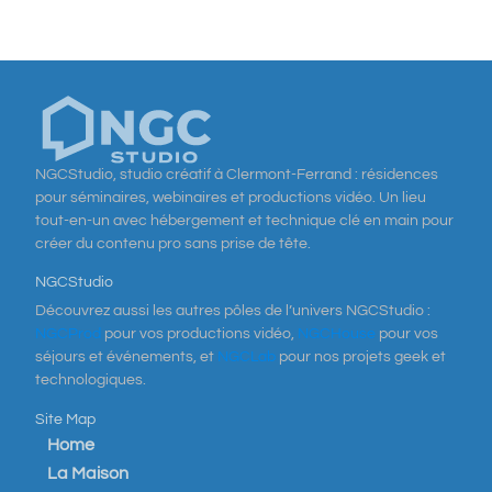
NGCStudio, studio créatif à Clermont-Ferrand : résidences
pour séminaires, webinaires et productions vidéo. Un lieu
tout-en-un avec hébergement et technique clé en main pour
créer du contenu pro sans prise de tête.
NGCStudio
Découvrez aussi les autres pôles de l’univers NGCStudio :
NGCProd
pour vos productions vidéo,
NGCHouse
pour vos
séjours et événements, et
NGCLab
pour nos projets geek et
technologiques.
Site Map
Home
La Maison