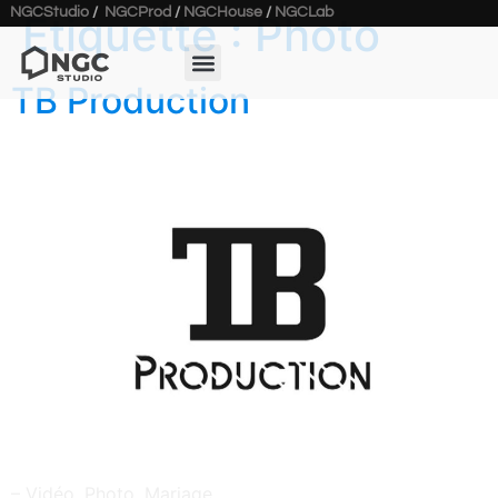
NGCStudio
/
NGCProd
/
NGCHouse
/
NGCLab
Étiquette :
Photo
TB Production
– Vidéo, Photo, Mariage,