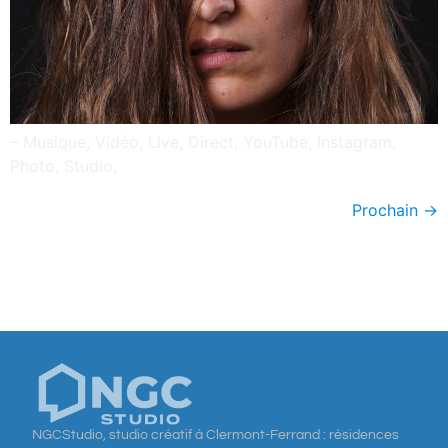
– Musique, Vidéo, Live, Direct, YouTube, Instagram,
Photo, Studio,
Prochain
→
NGCStudio, studio créatif à Clermont-Ferrand : résidences