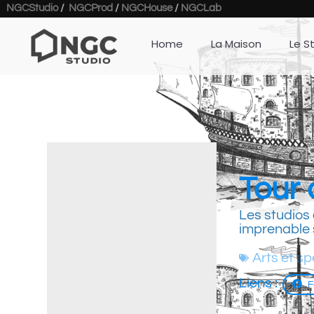
NGCStudio
/
NGCProd
/
NGCHouse
/
NGCLab
Home
La Maison
Le S
Tour
Les studios 
imprenable 
Arts et s
Liens :
F