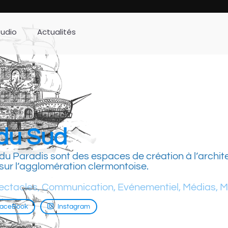
tudio
Actualités
 du Sud
du Paradis sont des espaces de création à l’archit
sur l’agglomération clermontoise.
pectacles
,
Communication
,
Evénementiel
,
Médias
,
M
aceBook
Instagram