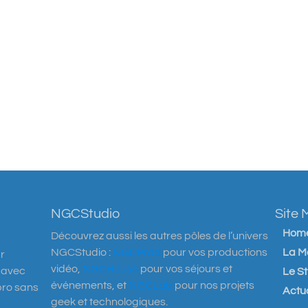
NGCStudio
Site
Hom
Découvrez aussi les autres pôles de l’univers
NGCStudio :
NGCProd
pour vos productions
La M
r
vidéo,
NGCHouse
pour vos séjours et
n avec
Le S
événements, et
NGCLab
pour nos projets
pro sans
Actua
geek et technologiques.