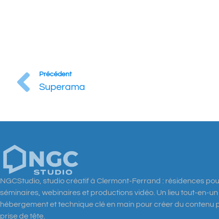
Précédent
Superama
NGCStudio, studio créatif à Clermont-Ferrand : résidences pou
séminaires, webinaires et productions vidéo. Un lieu tout-en-u
hébergement et technique clé en main pour créer du contenu 
prise de tête.