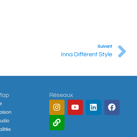
Suivant
Inna Différent Style
 Map
Réseaux
e
aison
tudio
lités