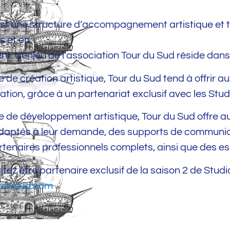
st une structure d’accompagnement artistique et t
s et en
t. L’enjeu de l’association Tour du Sud réside da
 de création artistique, Tour du Sud tend à offrir a
éation, grâce à un partenariat exclusif avec les Stud
 de développement artistique, Tour du Sud offre a
daptés à leur demande, des supports de communicat
tenaires professionnels complets, ainsi que des e
tez être partenaire exclusif de la saison 2 de Studi
rdusud.com