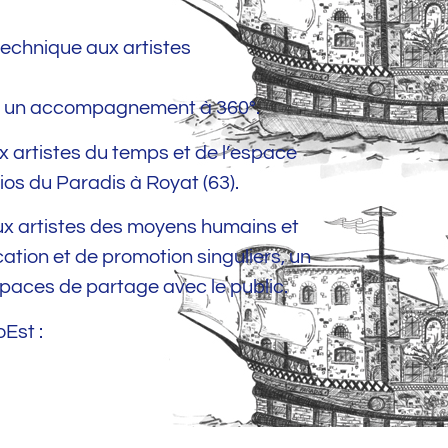
echnique aux artistes
ns un accompagnement à 360°.
ux artistes du temps et de l’espace
ios du Paradis à Royat (63).
ux artistes des moyens humains et
ion et de promotion singuliers, un
spaces de partage avec le public.
oEst :