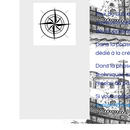
Tour du Sud e
professionnel
développemen
Dans la phase
dédié à la cr
Dans la phase
techniques a
réseau de par
Si vous souhai
contact@tou