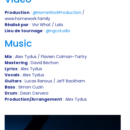
Production
:
‪@HomeWorkProduction‬
/
www.homework.family
Réalisé par
: Vivi What / Lala
Lieu de tournage
:
‪@ngcstudio‬
Music
Mix
: Alex Tydus / Flavien Colman-Tartry
Mastering
: David Bechon
Lyrics
: Alex Tydus
Vocals
: Alex Tydus
Guitars
: Lucas Ranoux / Jeff Rackham
Bass
: SImon Cuzin
Drum
: Dean Cervero
Production/Arrangement
: Alex Tydus