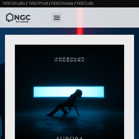
NGCStudio
/
NGCProd
/
NGCHouse
/
NGCLab