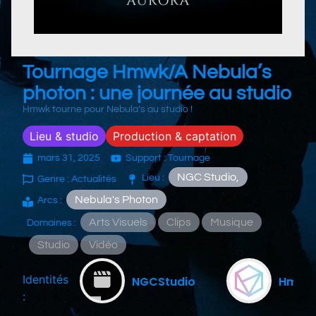
Tournage Hmwk/A Nebula’s
photon : une journée au studio
Hmwk tourne pour Nebula’s au studio !
Lieu & studio
Production & captation
mars 31, 2025
Support : Tournage
NGC Studio,
Lieu :
Genre : Actualités
Nebula's Photon
Arcs :
Arts Visuels
Clips
Musique
Domaines :
Studio
Vidéo
Identités
NGCStudio
Hmwk
: