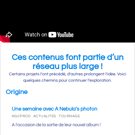
Ces contenus font partie d’un
réseau plus large !
Certains projets l’ont précédé, d’autres prolongent l’idée. Voici
quelques chemins pour continuer l’exploration.
Origine
Une semaine avec A Nebula’s photon
NGCPROD · ACTUALITÉS · TOURNAGE
A l’occasion de la sortie de leur nouvel album !