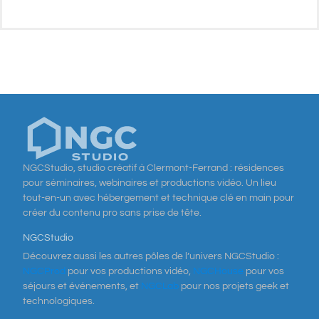
NGCStudio, studio créatif à Clermont-Ferrand : résidences
pour séminaires, webinaires et productions vidéo. Un lieu
tout-en-un avec hébergement et technique clé en main pour
créer du contenu pro sans prise de tête.
NGCStudio
Découvrez aussi les autres pôles de l’univers NGCStudio :
NGCProd
pour vos productions vidéo,
NGCHouse
pour vos
séjours et événements, et
NGCLab
pour nos projets geek et
technologiques.