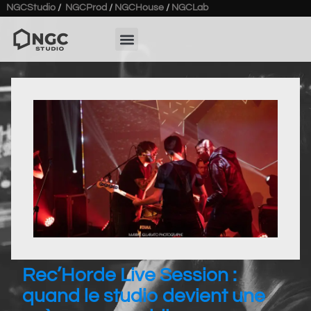
NGCStudio
/
NGCProd
/
NGCHouse
/
NGCLab
Rec’Horde Live Session :
quand le studio devient une