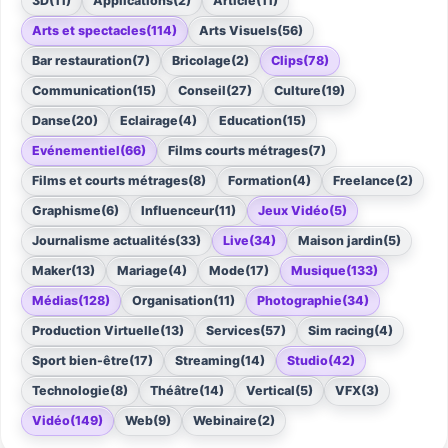
3D
(11)
Applications
(2)
Article
(11)
Arts et spectacles
(114)
Arts Visuels
(56)
Bar restauration
(7)
Bricolage
(2)
Clips
(78)
Communication
(15)
Conseil
(27)
Culture
(19)
Danse
(20)
Eclairage
(4)
Education
(15)
Evénementiel
(66)
Films courts métrages
(7)
Films et courts métrages
(8)
Formation
(4)
Freelance
(2)
Graphisme
(6)
Influenceur
(11)
Jeux Vidéo
(5)
Journalisme actualités
(33)
Live
(34)
Maison jardin
(5)
Maker
(13)
Mariage
(4)
Mode
(17)
Musique
(133)
Médias
(128)
Organisation
(11)
Photographie
(34)
Production Virtuelle
(13)
Services
(57)
Sim racing
(4)
Sport bien-être
(17)
Streaming
(14)
Studio
(42)
Technologie
(8)
Théâtre
(14)
Vertical
(5)
VFX
(3)
Vidéo
(149)
Web
(9)
Webinaire
(2)