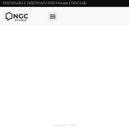
NGCStudio
/
NGCProd
/
NGCHouse
/
NGCLab
Archives
Contenu filtré