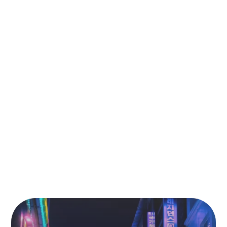
arc : thomas burbidge