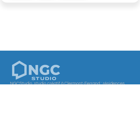
NGCStudio, studio créatif à Clermont-Ferrand : résidences
pour séminaires, webinaires et productions vidéo. Un lieu
tout-en-un avec hébergement et technique clé en main pour
créer du contenu pro sans prise de tête.
NGCStudio
Découvrez aussi les autres pôles de l’univers NGCStudio :
NGCProd
pour vos productions vidéo,
NGCHouse
pour vos
séjours et événements, et
NGCLab
pour nos projets geek et