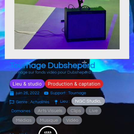
Tournage Dubsheperd
Tournage sur fonds vidéo pour Dubsheperd !
Lieu & studio
Production & captation
juin 26, 2022
Support : Tournage
NGC Studio,
Lieu :
Genre : Actualités
Arts Visuels
Clips
Live
Domaines :
Médias
Musique
Vidéo