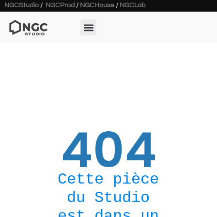
NGCStudio
/
NGCProd
/
NGCHouse
/
NGCLab
404
Cette pièce
du Studio
est dans un