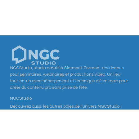
NGCStudio, studio créatif à Clermont-Ferrand : résidences
pour séminaires, webinaires et productions vidéo. Un lieu
tout-en-un avec hébergement et technique clé en main pour
créer du contenu pro sans prise de tête.
NGCStudio
Découvrez aussi les autres pôles de l’univers NGCStudio :
NGCProd
pour vos productions vidéo,
NGCHouse
pour vos
séjours et événements, et
NGCLab
pour nos projets geek et
technologiques.
Site Map