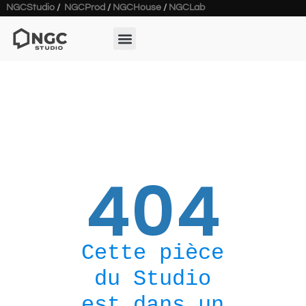
NGCStudio
/
NGCProd
/
NGCHouse
/
NGCLab
404
Cette pièce
du Studio
est dans un